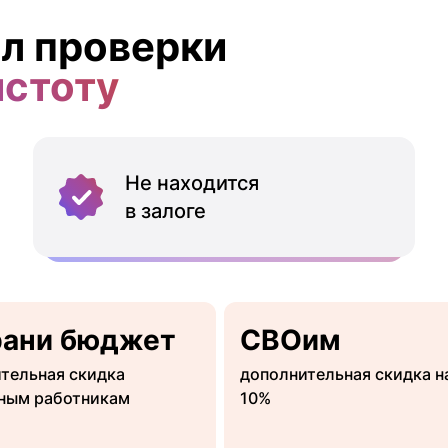
л проверки
истоту
Не находится
в залоге
рани бюджет
СВОим
тельная скидка
дополнительная скидка н
ным работникам
10%