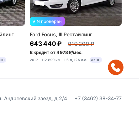
айлинг
Ford Focus, III Рестайлинг
643 440 ₽
919 200 ₽
В кредит от 4 978 ₽/мес.
ПП
2017
112 890 км
1.6 л, 125 л.с.
АКПП
ул. Андреевский заезд, д.2/4
+7 (3462) 38-34-77