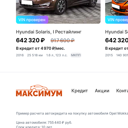
Hyundai Solaris, I Рестайлинг
Hyundai So
642 320 ₽
642 320
917 600 ₽
В кредит от 4 970 ₽/мес.
В кредит от
2016
25 518 км
1.6 л, 123 л.с.
МКПП
2015
140 90
Кредит
Акции
Конт
Пример расчета автокредита на покупку автомобиля Opel Mokka,
Цена автомобиля: 755 440 ₽ руб.
Срок кредита: 10 лет.