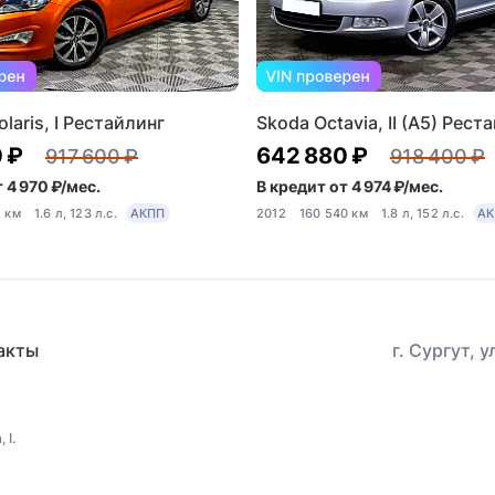
laris, I Рестайлинг
Skoda Octavia, II (A5) Рест
 ₽
642 880 ₽
917 600 ₽
918 400 ₽
 4 970 ₽/мес.
В кредит от 4 974 ₽/мес.
1 км
1.6 л, 123 л.с.
АКПП
2012
160 540 км
1.8 л, 152 л.с.
АК
акты
г. Сургут, 
 I.