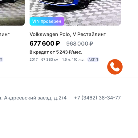
линг
Volkswagen Polo, V Рестайлинг
677 600 ₽
968 000 ₽
В кредит от 5 243 ₽/мес.
П
2017
67 383 км
1.6 л, 110 л.с.
АКПП
ул. Андреевский заезд, д.2/4
+7 (3462) 38-34-77