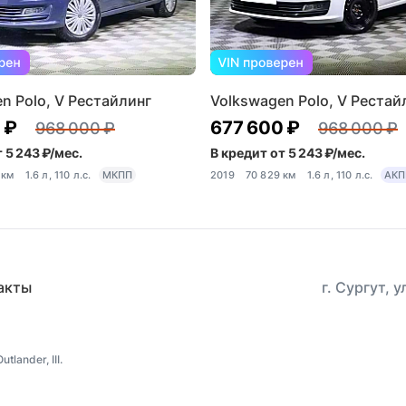
n Polo, V Рестайлинг
Volkswagen Polo, V Рестай
 ₽
677 600 ₽
968 000 ₽
968 000 ₽
 5 243 ₽/мес.
В кредит от 5 243 ₽/мес.
 км
1.6 л, 110 л.с.
МКПП
2019
70 829 км
1.6 л, 110 л.с.
АКП
акты
г. Сургут, 
lander, III.