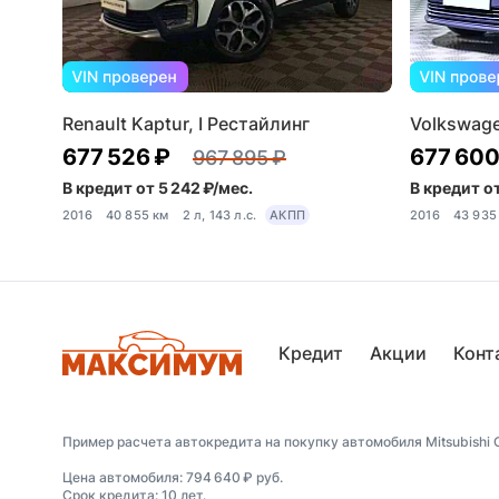
Renault Kaptur, I Рестайлинг
Volkswage
677 526 ₽
677 600
967 895 ₽
В кредит от 5 242 ₽/мес.
В кредит от
2016
40 855 км
2 л, 143 л.с.
АКПП
2016
43 935
Кредит
Акции
Конт
Пример расчета автокредита на покупку автомобиля Mitsubishi Out
Цена автомобиля: 794 640 ₽ руб.
Срок кредита: 10 лет.