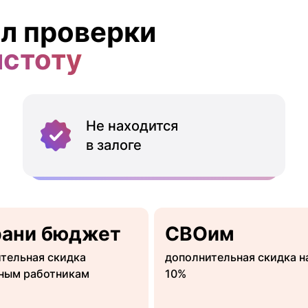
л проверки
истоту
Не находится
в залоге
рани бюджет
СВОим
тельная скидка
дополнительная скидка н
ным работникам
10%