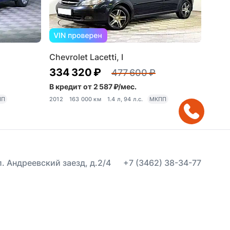
Chevrolet Lacetti, I
334 320 ₽
477 600 ₽
В кредит от 2 587 ₽/мес.
ПП
2012
163 000 км
1.4 л, 94 л.с.
МКПП
ул. Андреевский заезд, д.2/4
+7 (3462) 38-34-77