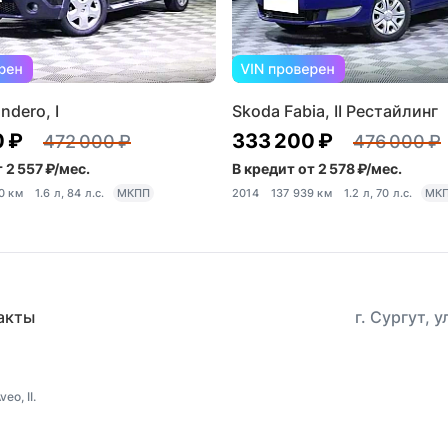
ndero, I
Skoda Fabia, II Рестайлинг
0 ₽
333 200 ₽
472 000 ₽
476 000 ₽
 2 557 ₽/мес.
В кредит от 2 578 ₽/мес.
0 км
1.6 л, 84 л.с.
МКПП
2014
137 939 км
1.2 л, 70 л.с.
МК
акты
г. Сургут, 
o, II.