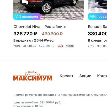
Chevrolet Niva, I Рестайлинг
Renault Sa
328 720 ₽
330 40
469 600 ₽
В кредит от 2 544 ₽/мес.
В кредит от
2013
76 346 км
1.7 л, 80 л.с.
4x4
МКПП
2012
390 00
Кредит
Акции
Конт
Пример расчета автокредита на покупку автомобиля Chevrolet Ave
Цена автомобиля: 384 906 ₽ руб.
Срок кредита: 10 лет.