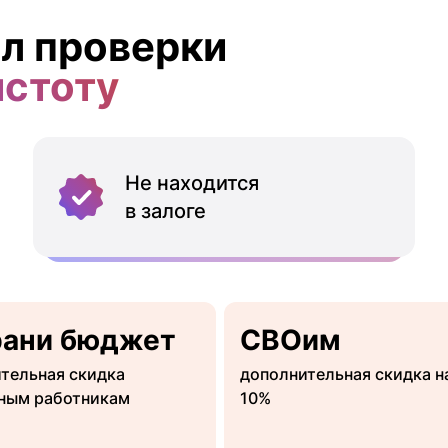
л проверки
истоту
Не находится
в залоге
рани бюджет
СВОим
тельная скидка
дополнительная скидка н
ным работникам
10%