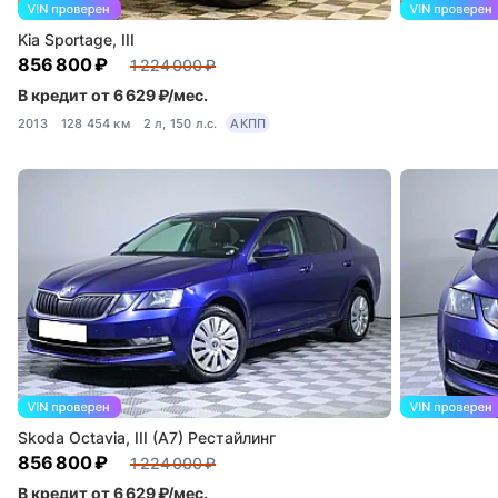
Kia Sportage, III
856 800 ₽
1 224 000 ₽
В кредит от 6 629 ₽/мес.
2013
128 454 км
2 л, 150 л.с.
АКПП
Skoda Octavia, III (A7) Рестайлинг
856 800 ₽
1 224 000 ₽
В кредит от 6 629 ₽/мес.