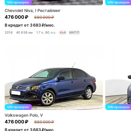
Chevrolet Niva, I Рестайлинг
476 000 ₽
680 000 ₽
В кредит от 3 683 ₽/мес.
2018
40 656 км
1.7 л, 80 л.с.
4x4
МКПП
Volkswagen Polo, V
476 000 ₽
680 000 ₽
В кредит от 3 683 ₽/мес.