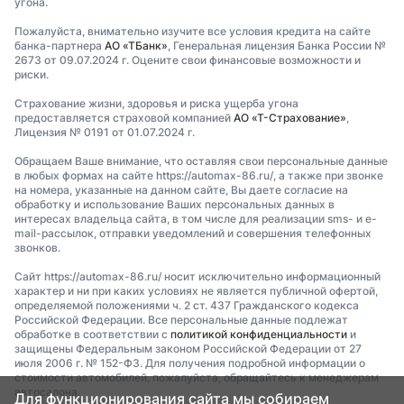
угона.
Пожалуйста, внимательно изучите все условия кредита на сайте
банка-партнера
АО «ТБанк»
, Генеральная лицензия Банка России №
2673 от 09.07.2024 г. Оцените свои финансовые возможности и
риски.
Страхование жизни, здоровья и риска ущерба угона
предоставляется страховой компанией
АО «Т-Страхование»
,
Лицензия № 0191 от 01.07.2024 г.
Обращаем Ваше внимание, что оставляя свои персональные данные
в любых формах на сайте https://automax-86.ru/, а также при звонке
на номера, указанные на данном сайте, Вы даете согласие на
обработку и использование Ваших персональных данных в
интересах владельца сайта, в том числе для реализации sms- и e-
mail-рассылок, отправки уведомлений и совершения телефонных
звонков.
Сайт https://automax-86.ru/ носит исключительно информационный
характер и ни при каких условиях не является публичной офертой,
определяемой положениями ч. 2 ст. 437 Гражданского кодекса
Российской Федерации. Все персональные данные подлежат
обработке в соответствии с
политикой конфиденциальности
и
защищены Федеральным законом Российской Федерации от 27
июля 2006 г. № 152-ФЗ. Для получения подробной информации о
стоимости автомобилей, пожалуйста, обращайтесь к менеджерам
автосалона.
Для функционирования сайта мы собираем