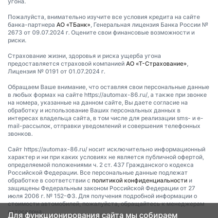
угона.
Пожалуйста, внимательно изучите все условия кредита на сайте
банка-партнера
АО «ТБанк»
, Генеральная лицензия Банка России №
2673 от 09.07.2024 г. Оцените свои финансовые возможности и
риски.
Страхование жизни, здоровья и риска ущерба угона
предоставляется страховой компанией
АО «Т-Страхование»
,
Лицензия № 0191 от 01.07.2024 г.
Обращаем Ваше внимание, что оставляя свои персональные данные
в любых формах на сайте https://automax-86.ru/, а также при звонке
на номера, указанные на данном сайте, Вы даете согласие на
обработку и использование Ваших персональных данных в
интересах владельца сайта, в том числе для реализации sms- и e-
mail-рассылок, отправки уведомлений и совершения телефонных
звонков.
Сайт https://automax-86.ru/ носит исключительно информационный
характер и ни при каких условиях не является публичной офертой,
определяемой положениями ч. 2 ст. 437 Гражданского кодекса
Российской Федерации. Все персональные данные подлежат
обработке в соответствии с
политикой конфиденциальности
и
защищены Федеральным законом Российской Федерации от 27
июля 2006 г. № 152-ФЗ. Для получения подробной информации о
стоимости автомобилей, пожалуйста, обращайтесь к менеджерам
автосалона.
Для функционирования сайта мы собираем