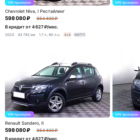
Chevrolet Niva, I Рестайлинг
598 080 ₽
854 400 ₽
В кредит от 4 627 ₽/мес.
2020
43 782 км
1.7 л, 80 л.с.
4x4
МКПП
Renault Sandero, II
598 080 ₽
854 400 ₽
В кредит от 4 627 ₽/мес.