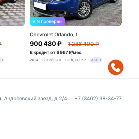
Chevrolet Orlando, I
900 480 ₽
₽
1 286 400 ₽
В кредит от 6 967 ₽/мес.
ПП
2014
129 289 км
1.8 л, 141 л.с.
АКПП
ул. Андреевский заезд, д.2/4
+7 (3462) 38-34-77