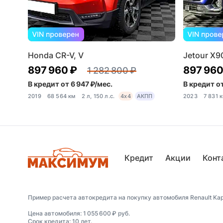
Honda CR-V, V
Jetour X9
897 960 ₽
897 960
1 282 800 ₽
В кредит от 6 947 ₽/мес.
В кредит от
2019
68 564 км
2 л, 150 л.с.
4x4
АКПП
2023
7 831 
Кредит
Акции
Конт
Пример расчета автокредита на покупку автомобиля Renault Kaptu
Цена автомобиля: 1 055 600 ₽ руб.
Срок кредита: 10 лет.