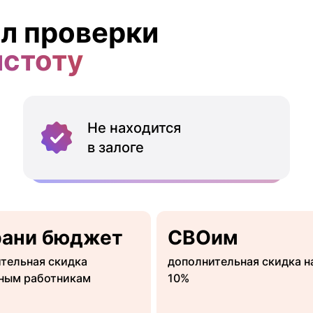
л проверки
истоту
Не находится
в залоге
рани бюджет
СВОим
тельная скидка
дополнительная скидка н
ным работникам
10%