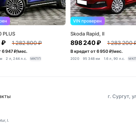
0 PLUS
Skoda Rapid, II
 ₽
898 240 ₽
1 282 800 ₽
1 283 200 
 6 947 ₽/мес.
В кредит от 6 950 ₽/мес.
км
2 л, 244 л.с.
МКПП
2020
95 348 км
1.6 л, 90 л.с.
МК
акты
г. Сургут, 
r, I.