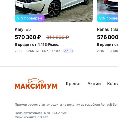
Kaiyi E5
Renault Sa
570 360 ₽
576 800
814 800 ₽
В кредит от 4 413 ₽/мес.
В кредит от
2023
3 256 км
1.5 л, 147 л.с.
АКПП
2016
105 50
Кредит
Акции
Конт
Пример расчета автокредита на покупку автомобиля Renault Sande
Цена автомобиля: 670 880 ₽ руб.
Срок кредита: 10 лет.