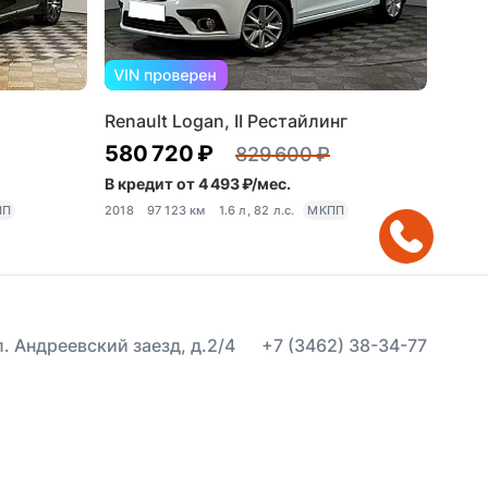
Renault Logan, II Рестайлинг
580 720 ₽
829 600 ₽
В кредит от 4 493 ₽/мес.
ПП
2018
97 123 км
1.6 л, 82 л.с.
МКПП
ул. Андреевский заезд, д.2/4
+7 (3462) 38-34-77