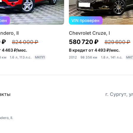
ndero, II
Chevrolet Cruze, I
 ₽
580 720 ₽
824 000 ₽
829 600 ₽
 4 463 ₽/мес.
В кредит от 4 493 ₽/мес.
0 км
1.6 л, 113 л.с.
МКПП
2012
98 356 км
1.8 л, 141 л.с.
МК
акты
г. Сургут, 
ro, II.