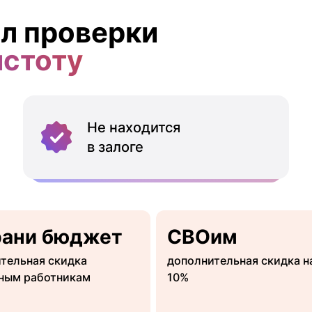
л проверки
истоту
Не находится
в залоге
рани бюджет
СВОим
тельная скидка
дополнительная скидка н
ным работникам
10%