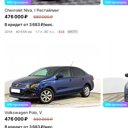
Chevrolet Niva, I Рестайлинг
476 000 ₽
680 000 ₽
В кредит от 3 683 ₽/мес.
2018
40 656 км
1.7 л, 80 л.с.
4x4
МКПП
Volkswagen Polo, V
476 000 ₽
680 000 ₽
В кредит от 3 683 ₽/мес.