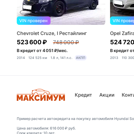
Chevrolet Cruze, I Рестайлинг
Opel Zafir
523 600 ₽
524 720
748 000 ₽
В кредит от 4 051 ₽/мес.
В кредит от
2014
124 525 км
1.8 л, 141 л.с.
АКПП
2013
110 30
Кредит
Акции
Конт
Пример расчета автокредита на покупку автомобиля Hyundai Sola
Цена автомобиля: 616 000 ₽ руб.
Срок кредита: 10 лет.