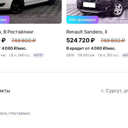
a, B Рестайлинг
Renault Sandero, II
 ₽
524 720 ₽
749 600 ₽
749 600 ₽
 4 060 ₽/мес.
В кредит от 4 060 ₽/мес.
0 км
1.8 л, 140 л.с.
АКПП
2016
118 672 км
1.6 л, 102 л.с.
АК
акты
г. Сургут, 
ris, I Рестайлинг.