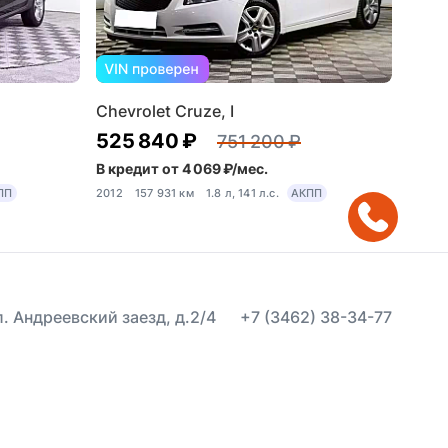
Chevrolet Cruze, I
525 840 ₽
751 200 ₽
В кредит от 4 069 ₽/мес.
ПП
2012
157 931 км
1.8 л, 141 л.с.
АКПП
ул. Андреевский заезд, д.2/4
+7 (3462) 38-34-77