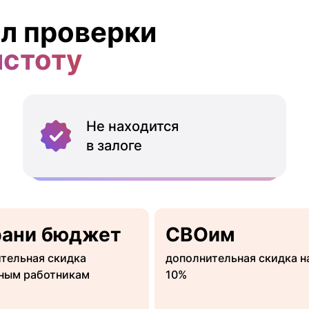
л проверки
истоту
Не находится
в залоге
рани бюджет
СВОим
тельная скидка
дополнительная скидка н
ным работникам
10%