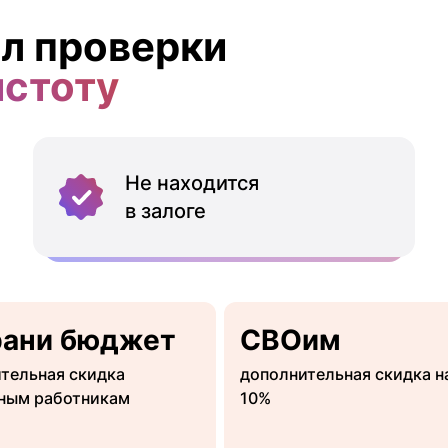
л проверки
истоту
Не находится
в залоге
рани бюджет
СВОим
тельная скидка
дополнительная скидка н
ным работникам
10%