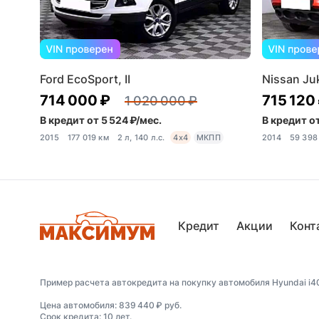
Ford EcoSport, II
Nissan Juk
714 000 ₽
715 120
1 020 000 ₽
В кредит от 5 524 ₽/мес.
В кредит от
2015
177 019 км
2 л, 140 л.с.
4x4
МКПП
2014
59 398
Кредит
Акции
Конт
Пример расчета автокредита на покупку автомобиля Hyundai i40,
Цена автомобиля: 839 440 ₽ руб.
Срок кредита: 10 лет.