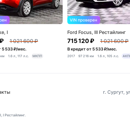
e, I
Ford Focus, III Рестайлинг
 ₽
715 120 ₽
1 021 600 ₽
1 021 600 ₽
 5 533 ₽/мес.
В кредит от 5 533 ₽/мес.
 км
1.6 л, 117 л.с.
МКПП
2017
97 216 км
1.6 л, 105 л.с.
АКП
акты
г. Сургут, 
 I Рестайлинг.