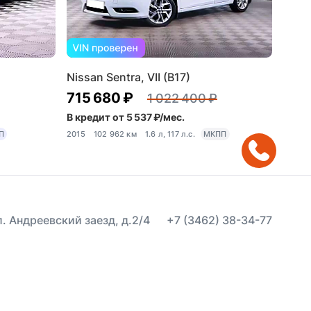
Nissan Sentra, VII (B17)
715 680 ₽
1 022 400 ₽
В кредит от 5 537 ₽/мес.
П
2015
102 962 км
1.6 л, 117 л.с.
МКПП
ул. Андреевский заезд, д.2/4
+7 (3462) 38-34-77