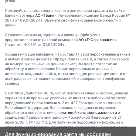
угона.
Пожалуйста, внимательно изучите все условия кредита на сайте
банка-партнера
АО «ТБанк»
, Генеральная лицензия Банка России №
2673 от 09.07.2024 г. Оцените свои финансовые возможности и
риски.
Страхование жизни, здоровья и риска ущерба угона
предоставляется страховой компанией
АО «Т-Страхование»
,
Лицензия № 0191 от 01.07.2024 г.
Обращаем Ваше внимание, что оставляя свои персональные данные
в любых формах на сайте https://automax-86.ru/, а также при звонке
на номера, указанные на данном сайте, Вы даете согласие на
обработку и использование Ваших персональных данных в
интересах владельца сайта, в том числе для реализации sms- и e-
mail-рассылок, отправки уведомлений и совершения телефонных
звонков.
Сайт https://automax-86.ru/ носит исключительно информационный
характер и ни при каких условиях не является публичной офертой,
определяемой положениями ч. 2 ст. 437 Гражданского кодекса
Российской Федерации. Все персональные данные подлежат
обработке в соответствии с
политикой конфиденциальности
и
защищены Федеральным законом Российской Федерации от 27
июля 2006 г. № 152-ФЗ. Для получения подробной информации о
стоимости автомобилей, пожалуйста, обращайтесь к менеджерам
автосалона.
Для функционирования сайта мы собираем