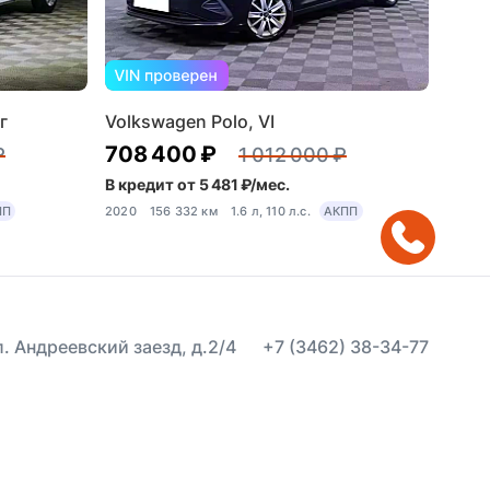
г
Volkswagen Polo, VI
708 400 ₽
₽
1 012 000 ₽
В кредит от 5 481 ₽/мес.
ПП
2020
156 332 км
1.6 л, 110 л.с.
АКПП
ул. Андреевский заезд, д.2/4
+7 (3462) 38-34-77