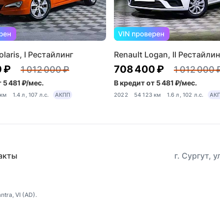
laris, I Рестайлинг
Renault Logan, II Рестайлин
 ₽
708 400 ₽
1 012 000 ₽
1 012 000 
 5 481 ₽/мес.
В кредит от 5 481 ₽/мес.
 км
1.4 л, 107 л.с.
АКПП
2022
54 123 км
1.6 л, 102 л.с.
АК
акты
г. Сургут, 
ra, VI (AD).