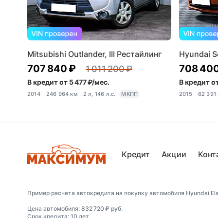
Mitsubishi Outlander, III Рестайлинг
Hyundai So
707 840 ₽
708 400
1 011 200 ₽
В кредит от 5 477 ₽/мес.
В кредит от
2014
246 964 км
2 л, 146 л.с.
МКПП
2015
62 391
Кредит
Акции
Конт
Пример расчета автокредита на покупку автомобиля Hyundai Elant
Цена автомобиля: 832 720 ₽ руб.
Срок кредита: 10 лет.