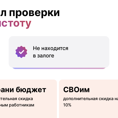
л проверки
истоту
Не находится
в залоге
рани бюджет
СВОим
тельная скидка
дополнительная скидка н
ным работникам
10%