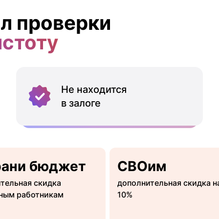
л проверки
истоту
Не находится
в залоге
рани бюджет
СВОим
тельная скидка
дополнительная скидка н
ным работникам
10%