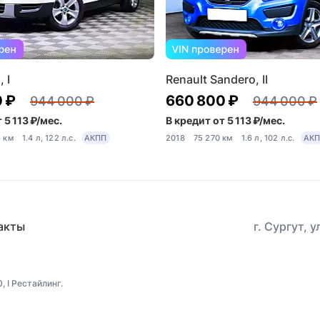
 I
Renault Sandero, II
 ₽
660 800 ₽
944 000 ₽
944 000 ₽
 5 113 ₽/мес.
В кредит от 5 113 ₽/мес.
5 км
1.4 л, 122 л.с.
АКПП
2018
75 270 км
1.6 л, 102 л.с.
АК
акты
г. Сургут, 
 I Рестайлинг.