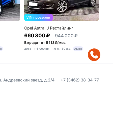
Opel Astra, J Рестайлинг
660 800 ₽
944 000 ₽
В кредит от 5 113 ₽/мес.
ПП
2014
116 000 км
1.6 л, 180 л.с.
АКПП
ул. Андреевский заезд, д.2/4
+7 (3462) 38-34-77