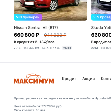
Nissan Sentra, VII (B17)
Skoda Yeti,
660 800 ₽
660 800
944 000 ₽
В кредит от 5 113 ₽/мес.
В кредит от
2016
142 332 км
1.6 л, 117 л.с.
МКПП
2013
118 00
Кредит
Акции
Конт
Пример расчета автокредита на покупку автомобиля Hyundai i40,
Цена автомобиля: 777 280 ₽ руб.
Срок кредита: 10 лет.