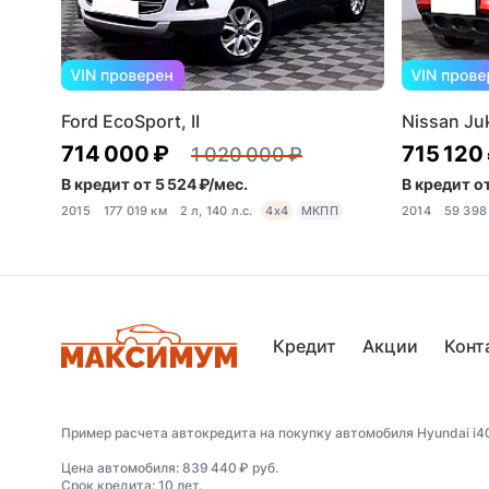
Ford EcoSport, II
Nissan Juk
714 000 ₽
715 120
1 020 000 ₽
В кредит от 5 524 ₽/мес.
В кредит от
2015
177 019 км
2 л, 140 л.с.
4x4
МКПП
2014
59 398
Кредит
Акции
Конт
Пример расчета автокредита на покупку автомобиля Hyundai i40,
Цена автомобиля: 839 440 ₽ руб.
Срок кредита: 10 лет.