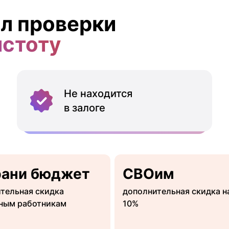
л проверки
истоту
Не находится
в залоге
рани бюджет
СВОим
тельная скидка
дополнительная скидка н
ным работникам
10%