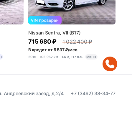
Nissan Sentra, VII (B17)
715 680 ₽
1 022 400 ₽
В кредит от 5 537 ₽/мес.
П
2015
102 962 км
1.6 л, 117 л.с.
МКПП
ул. Андреевский заезд, д.2/4
+7 (3462) 38-34-77