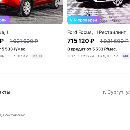
e, I
Ford Focus, III Рестайлинг
 ₽
715 120 ₽
1 021 600 ₽
1 021 600 ₽
 5 533 ₽/мес.
В кредит от 5 533 ₽/мес.
 км
1.6 л, 117 л.с.
МКПП
2017
97 216 км
1.6 л, 105 л.с.
АКП
акты
г. Сургут, 
 I Рестайлинг.