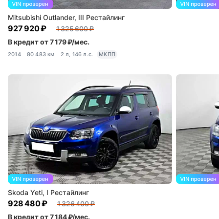
Mitsubishi Outlander, III Рестайлинг
927 920 ₽
1 325 600 ₽
В кредит от 7 179 ₽/мес.
2014
80 483 км
2 л, 146 л.с.
МКПП
Skoda Yeti, I Рестайлинг
928 480 ₽
1 326 400 ₽
В кредит от 7 184 ₽/мес.