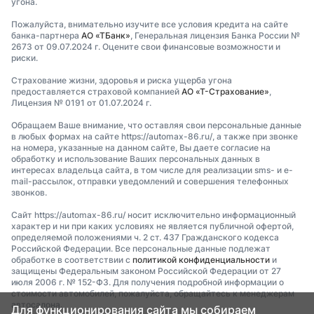
угона.
Пожалуйста, внимательно изучите все условия кредита на сайте
банка-партнера
АО «ТБанк»
, Генеральная лицензия Банка России №
2673 от 09.07.2024 г. Оцените свои финансовые возможности и
риски.
Страхование жизни, здоровья и риска ущерба угона
предоставляется страховой компанией
АО «Т-Страхование»
,
Лицензия № 0191 от 01.07.2024 г.
Обращаем Ваше внимание, что оставляя свои персональные данные
в любых формах на сайте https://automax-86.ru/, а также при звонке
на номера, указанные на данном сайте, Вы даете согласие на
обработку и использование Ваших персональных данных в
интересах владельца сайта, в том числе для реализации sms- и e-
mail-рассылок, отправки уведомлений и совершения телефонных
звонков.
Сайт https://automax-86.ru/ носит исключительно информационный
характер и ни при каких условиях не является публичной офертой,
определяемой положениями ч. 2 ст. 437 Гражданского кодекса
Российской Федерации. Все персональные данные подлежат
обработке в соответствии с
политикой конфиденциальности
и
защищены Федеральным законом Российской Федерации от 27
июля 2006 г. № 152-ФЗ. Для получения подробной информации о
стоимости автомобилей, пожалуйста, обращайтесь к менеджерам
автосалона.
Для функционирования сайта мы собираем