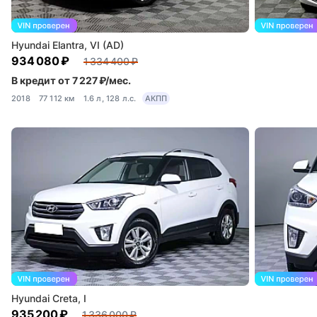
Hyundai Elantra, VI (AD)
934 080 ₽
1 334 400 ₽
В кредит от 7 227 ₽/мес.
2018
77 112 км
1.6 л, 128 л.с.
АКПП
Hyundai Creta, I
935 200 ₽
1 336 000 ₽