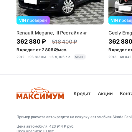
Renault Megane, III Рестайлинг
Geely Emg
362 880 ₽
362 880
518 400 ₽
В кредит от 2 808 ₽/мес.
В кредит от
2012
193 813 км
1.6 л, 106 л.с.
МКПП
2013
69 042
Кредит
Акции
Конт
Пример расчета автокредита на покупку автомобиля Skoda Fabia,
Цена автомобиля: 423 914 ₽ руб.
Срок кредита: 10 лет.