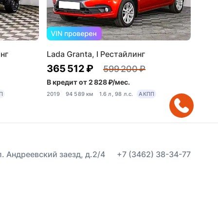
инг
Lada Granta, I Рестайлинг
365 512 ₽
599 200 ₽
В кредит от 2 828 ₽/мес.
П
2019
94 589 км
1.6 л, 98 л.с.
АКПП
ул. Андреевский заезд, д.2/4
+7 (3462) 38-34-77