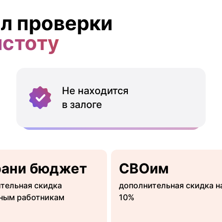
л проверки
истоту
Не находится
в залоге
рани бюджет
СВОим
тельная скидка
дополнительная скидка н
ным работникам
10%