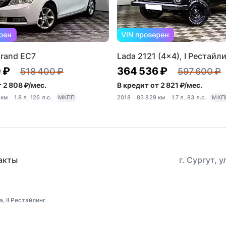
rand EC7
Lada 2121 (4x4), I Рестайл
 ₽
364 536 ₽
518 400 ₽
597 600 ₽
 2 808 ₽/мес.
В кредит от 2 821 ₽/мес.
 км
1.8 л, 126 л.с.
МКПП
2018
83 829 км
1.7 л, 83 л.с.
МКП
акты
г. Сургут, 
 II Рестайлинг.