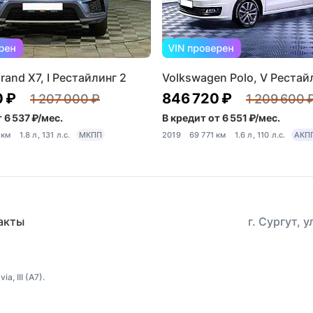
rand X7, I Рестайлинг 2
Volkswagen Polo, V Рестай
0 ₽
846 720 ₽
1 207 000 ₽
1 209 600 
 6 537 ₽/мес.
В кредит от 6 551 ₽/мес.
 км
1.8 л, 131 л.с.
МКПП
2019
69 771 км
1.6 л, 110 л.с.
АКП
акты
г. Сургут, 
, III (A7).