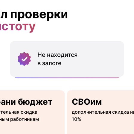
л проверки
истоту
Не находится
в залоге
рани бюджет
СВОим
тельная скидка
дополнительная скидка н
ным работникам
10%