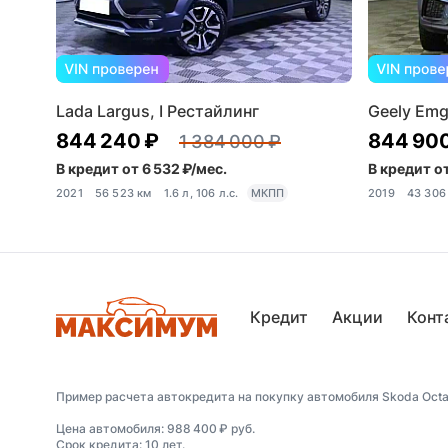
Lada Largus, I Рестайлинг
Geely Emg
844 240 ₽
844 90
1 384 000 ₽
В кредит от 6 532 ₽/мес.
В кредит от
2021
56 523 км
1.6 л, 106 л.с.
МКПП
2019
43 306
Кредит
Акции
Конт
Пример расчета автокредита на покупку автомобиля Skoda Octavia
Цена автомобиля: 988 400 ₽ руб.
Срок кредита: 10 лет.