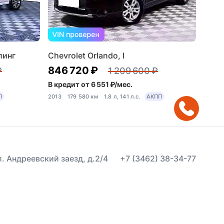
линг
Chevrolet Orlando, I
846 720 ₽
₽
1 209 600 ₽
В кредит от 6 551 ₽/мес.
П
2013
179 580 км
1.8 л, 141 л.с.
АКПП
ул. Андреевский заезд, д.2/4
+7 (3462) 38-34-77