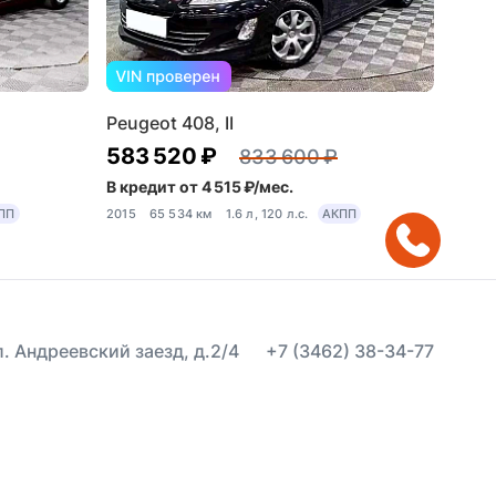
Peugeot 408, II
583 520 ₽
833 600 ₽
В кредит от 4 515 ₽/мес.
ПП
2015
65 534 км
1.6 л, 120 л.с.
АКПП
ул. Андреевский заезд, д.2/4
+7 (3462) 38-34-77