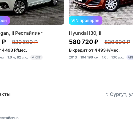
gan, II Рестайлинг
Hyundai i30, II
 ₽
580 720 ₽
829 600 ₽
829 600 ₽
 4 493 ₽/мес.
В кредит от 4 493 ₽/мес.
 км
1.6 л, 82 л.с.
МКПП
2013
104 196 км
1.6 л, 130 л.с.
АК
акты
г. Сургут, 
Рестайлинг.