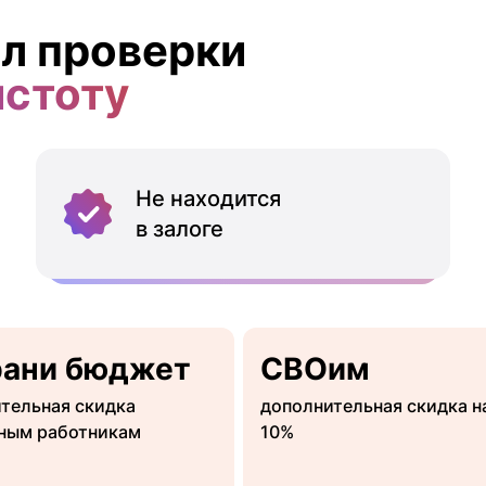
л проверки
истоту
Не находится
в залоге
рани бюджет
СВОим
тельная скидка
дополнительная скидка н
ным работникам
10%