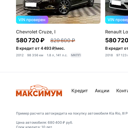
Chevrolet Cruze, I
Renault Lo
580 720 ₽
580 720
829 600 ₽
В кредит от 4 493 ₽/мес.
В кредит от
2012
98 356 км
1.8 л, 141 л.с.
МКПП
2018
97 123
Кредит
Акции
Конт
Пример расчета автокредита на покупку автомобиля Kia Rio, III 
Цена автомобиля: 680 400 ₽ руб.
Срок кредита: 10 лет.