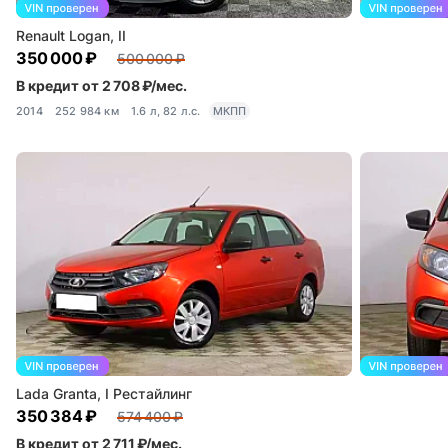
Renault Logan, II
350 000 ₽
500 000 ₽
В кредит от 2 708 ₽/мес.
2014
252 984 км
1.6 л, 82 л.с.
МКПП
Lada Granta, I Рестайлинг
350 384 ₽
574 400 ₽
В кредит от 2 711 ₽/мес.