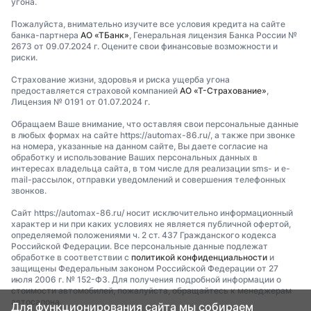
угона.
Пожалуйста, внимательно изучите все условия кредита на сайте
банка-партнера
АО «ТБанк»
, Генеральная лицензия Банка России №
2673 от 09.07.2024 г. Оцените свои финансовые возможности и
риски.
Страхование жизни, здоровья и риска ущерба угона
предоставляется страховой компанией
АО «Т-Страхование»
,
Лицензия № 0191 от 01.07.2024 г.
Обращаем Ваше внимание, что оставляя свои персональные данные
в любых формах на сайте https://automax-86.ru/, а также при звонке
на номера, указанные на данном сайте, Вы даете согласие на
обработку и использование Ваших персональных данных в
интересах владельца сайта, в том числе для реализации sms- и e-
mail-рассылок, отправки уведомлений и совершения телефонных
звонков.
Сайт https://automax-86.ru/ носит исключительно информационный
характер и ни при каких условиях не является публичной офертой,
определяемой положениями ч. 2 ст. 437 Гражданского кодекса
Российской Федерации. Все персональные данные подлежат
обработке в соответствии с
политикой конфиденциальности
и
защищены Федеральным законом Российской Федерации от 27
июля 2006 г. № 152-ФЗ. Для получения подробной информации о
стоимости автомобилей, пожалуйста, обращайтесь к менеджерам
автосалона.
Для функционирования сайта мы собираем