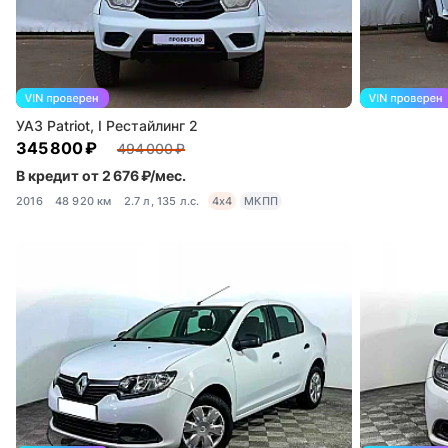
УАЗ Patriot, I Рестайлинг 2
345 800 ₽
494 000 ₽
В кредит от 2 676 ₽/мес.
2016
48 920 км
2.7 л, 135 л.с.
4x4
МКПП