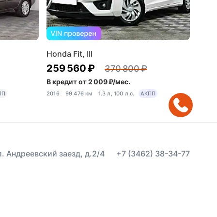
Honda Fit, III
259 560 ₽
370 800 ₽
В кредит от 2 009 ₽/мес.
ПП
2016
99 476 км
1.3 л, 100 л.с.
АКПП
ул. Андреевский заезд, д.2/4
+7 (3462) 38-34-77