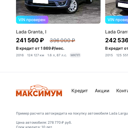
Lada Granta, I
Lada Grant
241 560 ₽
242 536
396 000 ₽
В кредит от 1 869 ₽/мес.
В кредит от
2016
124 127 км
1.6 л, 87 л.с.
МКПП
2015
125 55
Кредит
Акции
Конт
Пример расчета автокредита на покупку автомобиля Lada Largus,
Цена автомобиля: 278 770 ₽ руб.
Срок кредита: 10 лет.