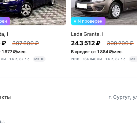
a, I
Lada Granta, I
 ₽
243 512 ₽
397 600 ₽
399 200 ₽
 1 877 ₽/мес.
В кредит от 1 884 ₽/мес.
1 км
1.6 л, 87 л.с.
МКПП
2018
164 040 км
1.6 л, 87 л.с.
МК
акты
г. Сургут, 
 I.